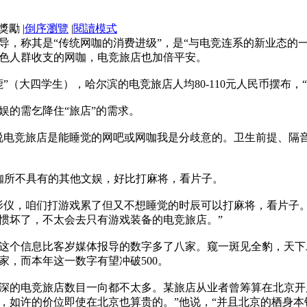
|
倒序瀏覽
|
閱讀模式
导，称其是“传统网咖的消费进级”，是“与电竞连系的新业态的
色人群收支的网咖，电竞旅店也加倍平安。
”（大四学生），哈尔滨的电竞旅店人均80-110元人民币摆布，
娱的需乞降住“旅店”的需求。
说电竞旅店是能睡觉的网吧或网咖我是分歧意的。卫生前提、隔
网咖所不具有的其他文娱，好比打麻将，看片子。
影仪，咱们打游戏累了但又不想睡觉的时辰可以打麻将，看片子
惯坏了，不太会去只有游戏装备的电竞旅店。”
，这个信息比客岁媒体报导的数字多了八家。窥一斑见全豹，天
家，而本年这一数字有望冲破500。
深的电竞旅店数目一向都不太多。某旅店从业者曾筹算在北京开店
时，如许的价位即使在北京也算贵的。”他说，“并且北京的栖身