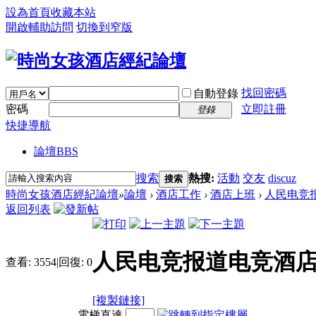
設為首頁
收藏本站
開啟輔助訪問
切換到窄版
找回密碼
自動登錄
密碼
立即註冊
登錄
快捷導航
論壇
BBS
搜索
熱搜:
活動
交友
discuz
搜索
時尚女孩酒店經紀論壇
»
論壇
›
酒店工作
›
酒店上班
›
人民电竞报
返回列表
人民电竞报道电竞酒店
查看:
3554
|
回復:
0
[複製鏈接]
電梯直達