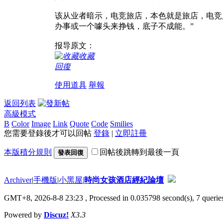
该从业者暗示，电竞旅店，本色就是旅店，电竞
办事或一个噱头来挣钱，底子不成能。”
报导原文：
收藏
回復
使用道具
舉報
返回列表
高級模式
B
Color
Image
Link
Quote
Code
Smilies
您需要登錄後才可以回帖
登錄
|
立即註冊
本版積分規則
回帖後跳轉到最後一頁
發表回復
Archiver
|
手機版
|
小黑屋
|
時尚女孩酒店經紀論壇
GMT+8, 2026-8-8 23:23
, Processed in 0.035798 second(s), 7 queries
Powered by
Discuz!
X3.3