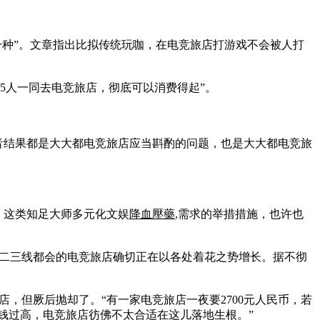
一种”。文章指出比拟传统玩咖，在电竞旅店打游戏不会被人打
“5人一同去电竞旅店，彻底可以消费得起”。
音结果都是大大都电竞旅店应当斟酌的问题，也是大大都电竞旅
。这类知足大师多元化文娱
降血壓藥
,需求的举措措施，也许也
下二三线都会的电竞旅店确切正在以各处着花之势增长。据不彻
，但厥后抛却了。“有一家电竞旅店一夜要2700元人民币，若
本钱过高，电竞旅店彷佛不太合适在这儿落地生根。”