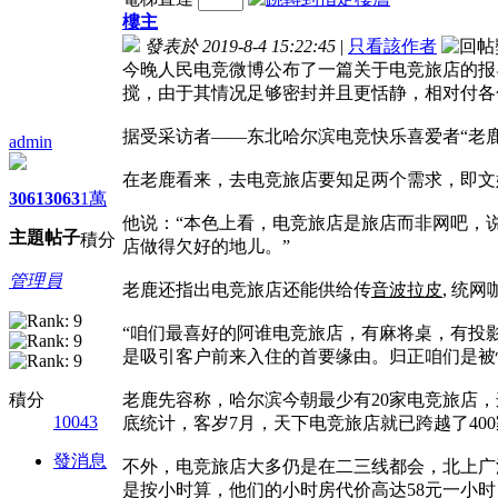
樓主
發表於 2019-8-4 15:22:45
|
只看該作者
今晚人民电竞微博公布了一篇关于电竞旅店的报
搅，由于其情况足够密封并且更恬静，相对付各
据受采访者——东北哈尔滨电竞快乐喜爱者“老鹿
admin
在老鹿看来，去电竞旅店要知足两个需求，即文
3061
3063
1萬
他说：“本色上看，电竞旅店是旅店而非网吧，
主題
帖子
積分
店做得欠好的地儿。”
管理員
老鹿还指出电竞旅店还能供给传
音波拉皮
, 统
“咱们最喜好的阿谁电竞旅店，有麻将桌，有投
是吸引客户前来入住的首要缘由。归正咱们是被
積分
老鹿先容称，哈尔滨今朝最少有20家电竞旅店
10043
底统计，客岁7月，天下电竞旅店就已跨越了400
發消息
不外，电竞旅店大多仍是在二三线都会，北上广
是按小时算，他们的小时房代价高达58元一小