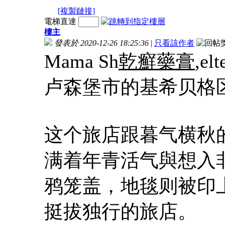
[複製鏈接]
電梯直達
樓主
發表於 2020-12-26 18:25:36
|
只看該作者
Mama Sh
乾癬藥膏
,e
卢森堡市的基希贝格
这个旅店跟暮气横秋
满着年青活气與想入
鸦笼盖，地毯则被印
挺拔独行的旅店。