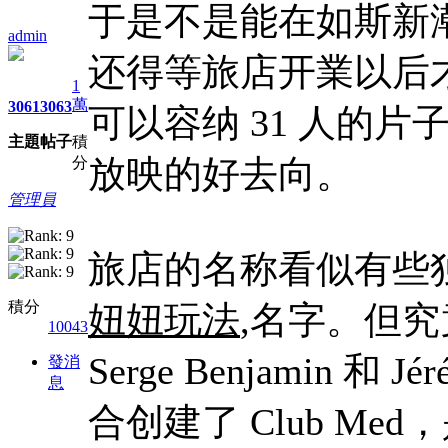
于是不是能在如斯新
admin
还得等旅店开業以后
1
萬
3061
3063
可以容纳 31 人的片子
主題
帖子
積
放映的好去向。
分
管理員
旅店的名称看似有些
積分
妞妞玩法
,名字。但
10043
Serge Benjamin 和 J
發消
息
合创建了 Club M