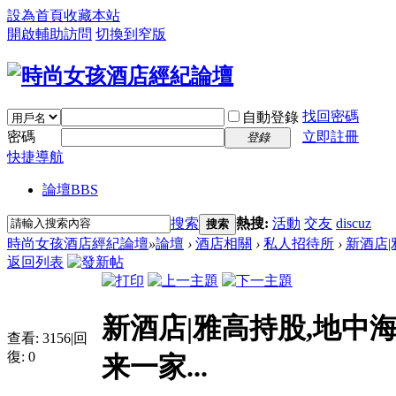
設為首頁
收藏本站
開啟輔助訪問
切換到窄版
找回密碼
自動登錄
密碼
立即註冊
登錄
快捷導航
論壇
BBS
搜索
熱搜:
活動
交友
discuz
搜索
時尚女孩酒店經紀論壇
»
論壇
›
酒店相關
›
私人招待所
›
新酒店|
返回列表
新酒店|雅高持股,地中
查看:
3156
|
回
復:
0
来一家...